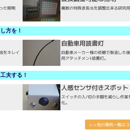
った照明
複数の特殊波長光を調整出来る研究
らし方を！
自動車用読書灯
流をキレイ
自動車メーカー様の依頼で製造した
用アタッチメンﾄ読書灯。
を工夫する！
人感センサ付きスポット
スイッチの入/切の手間を減らし作業
化。
＞＞他の事例一覧はコ