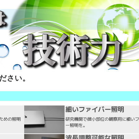
ださい。
を
細いファイバー照明
ための照明
研究機関で微小部位の観察用に細い
ー照明を。
波長調整可能な照明