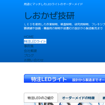
用途にマッチしたLEDライトのオーダーメイド
しおかぜ技研
ＬＥＤを使用した作業照明、検査照明、研究用照明、フレキシ
顕微鏡や設備・機器用の照明や読書灯の設計から製造販売まで
HOME
特注LEDライト
事例集
会社概要
ブログ
お問い合わせ
特注LEDライト
設計から製造までオー
特注LEDのご紹介
オーダーメイドの特徴