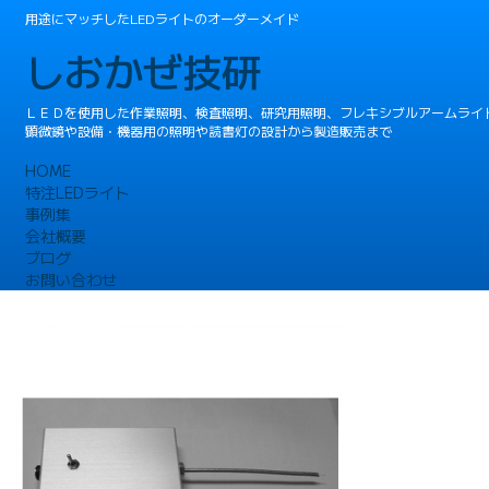
用途にマッチしたLEDライトのオーダーメイド
しおかぜ技研
ＬＥＤを使用した作業照明、検査照明、研究用照明、フレキシブルアームライ
顕微鏡や設備・機器用の照明や読書灯の設計から製造販売まで
HOME
特注LEDライト
事例集
会社概要
ブログ
お問い合わせ