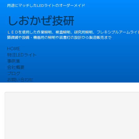
用途にマッチしたLEDライトのオーダーメイド
しおかぜ技研
ＬＥＤを使用した作業照明、検査照明、研究用照明、フレキシブルアームライ
顕微鏡や設備・機器用の照明や読書灯の設計から製造販売まで
HOME
特注LEDライト
事例集
会社概要
ブログ
お問い合わせ
フレキシブルアーム仕様
»
Posted
9:38 AM
by
admin@aruba
.