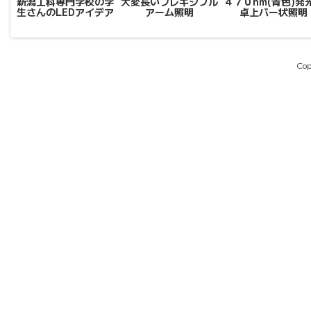
新潟工科専門学校の学
大変長いフレキシブル
４７０nm(青色)発
生さんのLEDアイデア
アーム照明
卓上バー状照明
Cop