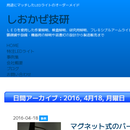
用途にマッチしたLEDライトのオーダーメイド
しおかぜ技研
ＬＥＤを使用した作業照明、検査照明、研究用照明、フレキシブルアームライ
顕微鏡や設備・機器用の照明や読書灯の設計から製造販売まで
HOME
特注LEDライト
事例集
会社概要
ブログ
お問い合わせ
日間アーカイブ :
2016, 4月18, 月曜日
2016-04-18
事例
マグネット式のバー