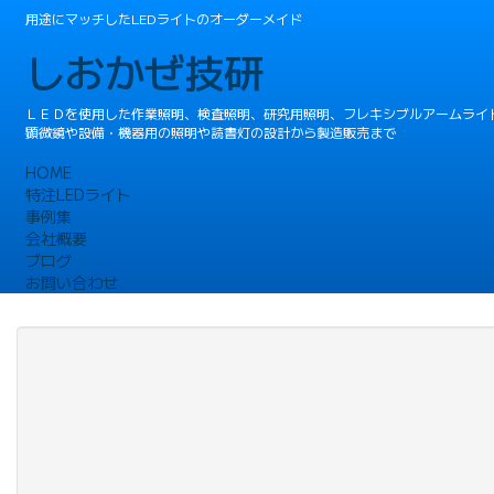
用途にマッチしたLEDライトのオーダーメイド
しおかぜ技研
ＬＥＤを使用した作業照明、検査照明、研究用照明、フレキシブルアームライ
顕微鏡や設備・機器用の照明や読書灯の設計から製造販売まで
HOME
特注LEDライト
事例集
会社概要
ブログ
お問い合わせ
４７０nm(青色)発光の卓
ーイング