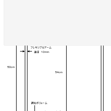
Posted
1:46 PM
by
siokaze
.