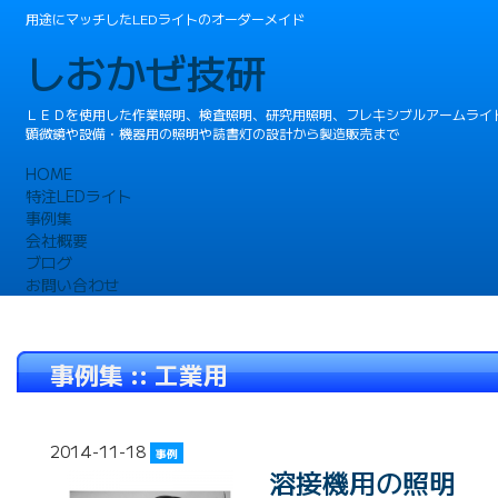
用途にマッチしたLEDライトのオーダーメイド
しおかぜ技研
ＬＥＤを使用した作業照明、検査照明、研究用照明、フレキシブルアームライ
顕微鏡や設備・機器用の照明や読書灯の設計から製造販売まで
HOME
特注LEDライト
事例集
会社概要
ブログ
お問い合わせ
事例集 ::
工業用
2014-11-18
事例
溶接機用の照明